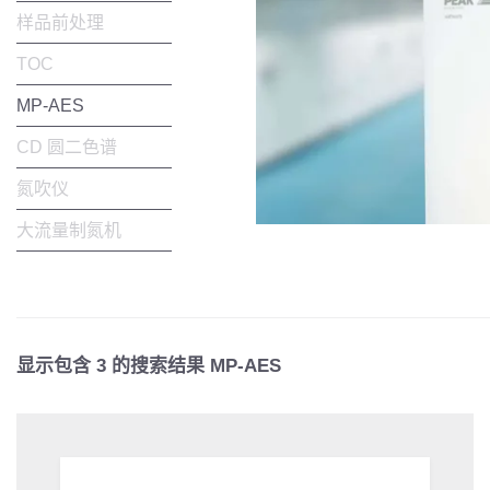
样品前处理
TOC
MP-AES
CD 圆二色谱
氮吹仪
大流量制氮机
显示包含
3
的搜索结果 MP-AES