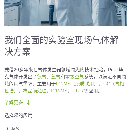
我们全面的实验室现场气体解
决方案
凭借20多年来在气体发生器领域领先的技术经验，Peak毕
克气体开发出了
氮气
、
氢气
和
零级空气
系统，以满足不同领
域的用气需求，主要用于
LC-MS（液质联用）
，
GC（气相
色谱）
，
样品前处理
，
ICP-MS
，
FT-IR
等应用。
了解更多
选择您的应用
LC-MS