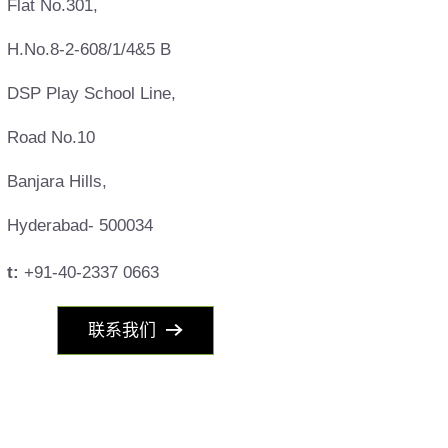
Flat No.301,
H.No.8-2-608/1/4&5 B
DSP Play School Line,
Road No.10
Banjara Hills,
Hyderabad- 500034
t:
+91-40-2337 0663
联系我们