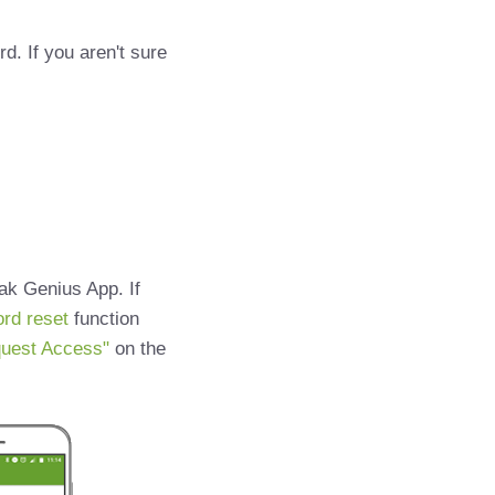
d. If you aren't sure
ak Genius App. If
rd reset
function
uest Access"
on the