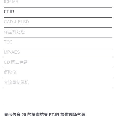
ICP-MS
FT-IR
CAD & ELSD
样品前处理
TOC
MP-AES
CD 圆二色谱
氮吹仪
大流量制氮机
显示包含
20
的搜索结果 FT-IR 提供现场气源