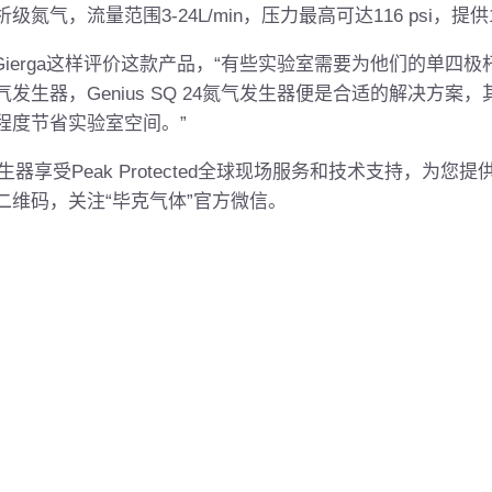
析级氮气，流量范围
3-24L/min
，压力最高可达
116 psi
，提供
Gierga
这样评价这款产品，“有些实验室需要为他们的单四极
气发生器，
Genius SQ 24氮气发生器
便是合适的解决方案，
程度节省实验室空间。”
发生器
享受
Peak Protected
全球现场服务和技术支持，为您提
二维码，关注“毕克气体”官方微信。