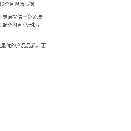
12
个月现场质保。
杆质谱提供一台紧凑
其配备内置空压机，
供最优的产品品质。更