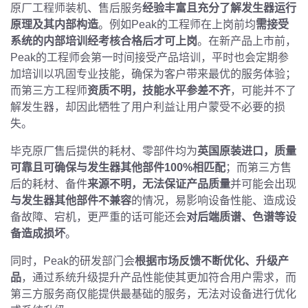
原厂工程师装机、售后服务
经验丰富且充分了解发生器运行
原理及其内部构造
。例如
Peak
的工程师在上岗前均
需接受
系统的内部培训经考核合格后才可上岗
。在新产品上市前，
Peak
的工程师会第一时间接受产品培训，平时也会定期参
加培训以巩固专业技能，确保为客户带来最优的服务体验；
而第三方工程师
资质不明，技能水平参差不齐
，可能并不了
解发生器，却因此牺牲了用户利益让用户蒙受不必要的损
失。
毕克原厂售后提供的耗材、零部件均为
英国原装进口，质量
可靠且可确保与发生器其他部件
100%
相匹配
；而第三方售
后的耗材、备件
来源不明，无法保证产品质量
并可能会出现
与发生器其他部件不兼容
的情况，易影响设备性能、造成设
备故障、宕机，更严重的话可能还会
对后端质谱、色谱等设
备造成损坏
。
同时，
Peak
的研发部门会
根据市场反馈不断优化、升级产
品
，通过系统升级提升产品性能使其更加符合用户需求，而
第三方服务商仅能提供最基础的服务，无法对设备进行优化