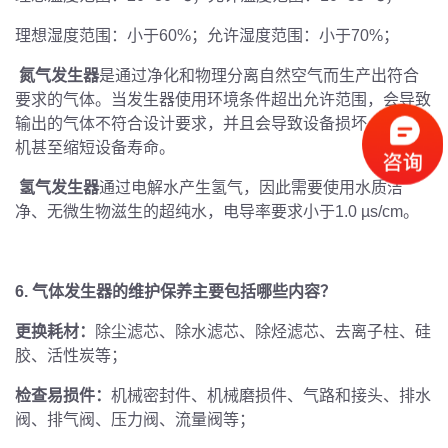
理想湿度范围：小于
60%
；允许湿度范围：小于
70%
；
氮气发生器
是通过净化和物理分离自然空气而生产出符合
要求的气体。当发生器使用环境条件超出允许范围，会导致
输出的气体不符合设计要求，并且会导致设备损坏、意外停
机甚至缩短设备寿命。
氢气发生器
通过电解水产生氢气，因此需要使用水质洁
净、无微生物滋生的超纯水，电导率要求小于
1.0 µs/cm
。
6.
气体发生器的维护保养主要包括哪些内容？
更换耗材：
除尘滤芯、除水滤芯、除烃滤芯、去离子柱、硅
胶、活性炭等；
检查易损件：
机械密封件、机械磨损件、气路和接头、排水
阀、排气阀、压力阀、流量阀等；