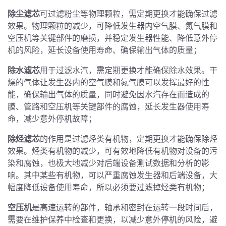
除尘滤芯
可过滤粉尘等物理颗粒，需定期更换才能确保过滤
效果。物理颗粒的减少，可降低发生器内空气膜、氮气膜和
空压机等关键部件的磨损，并稳定发生器性能、降低意外停
机的风险，延长设备使用寿命、确保输出气体的质量；
除水滤芯
用于过滤水汽，需定期更换才能确保除水效果。干
燥的气体让发生器内的空气膜和氮气膜可以发挥最好的性
能，确保输出气体的质量，同时避免因水汽存在而造成的
膜、管路和空压机等关键部件的腐蚀，延长发生器使用寿
命，减少意外停机故障；
除烃滤芯
的作用是过滤烃类有机物，定期更换才能确保除烃
效果。烃类有机物的减少，可有效地降低有机物对设备的污
染和腐蚀，也极大地减少对后端设备测试数据和分析的影
响。其中某些有机物，可以严重腐蚀发生器和后端设备，大
幅度降低设备使用寿命，所以必须要过滤掉烃类有机物；
空压机
是高速运转的部件，轴承和密封在运转一段时间后，
需要在维护保养中检查和更换，以减少意外停机的风险，避