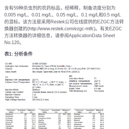
含有
59
种杀虫剂的农药标品，经稀释，制备浓度分别为
0.005 mg/L
、
0.01 mg/L
、
0.05 mg/L
、
0.1 mg/L
和
0.5 mg/L
的混标。该方法是采用
Restek
公司在线提供的
EZGC
方法转
换器创建的
(http://www.restek.com/ezgc-mtfc)。
有关
EZGC
方法转换器的详细信息，请参阅
ApplicationData Sheet
No.120
。
表
1:
分析条件