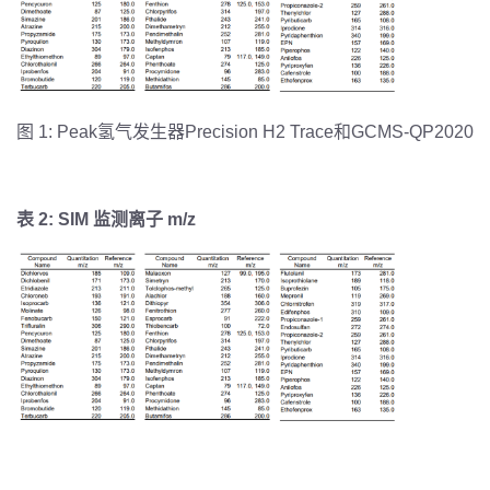
图
1: Peak
氢气发生器
Precision H2 Trace
和
GCMS-QP2020
表
2: SIM
监测离子
m/z