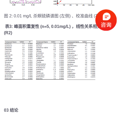
图
2: 0.01 mg/L
杀螟硫磷谱图
(
左侧
)
、校准曲线
(
右侧
)
表
3:
峰面积重复性
(n=5, 0.01mg/L)
，线性关系相关系数
(R2)
03 结论