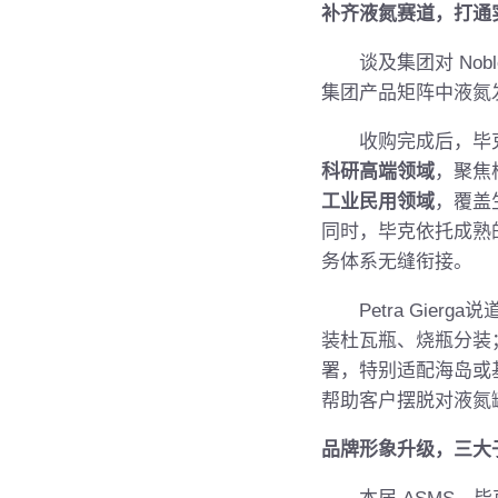
补齐液氮赛道，打通
谈及集团对 Noble
集团产品矩阵中液氮
收购完成后，毕克持
科研高端领域
，聚焦
工业民用领域
，覆盖
同时，毕克依托成熟的
务体系无缝衔接。
Petra Gierg
装杜瓦瓶、烧瓶分装
署，特别适配海岛或
帮助客户摆脱对液氮
品牌形象升级，三大