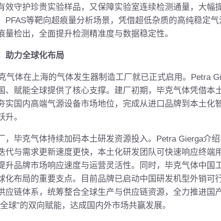
有效守护珍贵实验样品，又保障实验室连续检测通量，大幅
、PFAS等靶向超痕量分析场景，凭借超低杂质的高纯稳定
痕量检出，全面提升检测精准度与数据稳定性。
，助力全球化布局
气体在上海的气体发生器制造工厂就已正式启用。Petra Gi
国、赋能全球提供了核心支撑。建厂初期，毕克气体凭借本
夯实国内高端气源设备市场地位，完成从进口品牌到本土化
跃升。
克气体持续加码本土研发资源投入。Petra Gierga介
迭代与需求更新速度更快，本土化研发团队可快速响应终端
提升品牌市场响应速度与运营灵活性。同时，毕克气体中国
球化布局的重要支点。目前品牌已启动中国研发机型外销可
供应链体系，统筹整合全球生产与供应链资源，全力推进国
务全球”的双向赋能，达成国内外市场共赢发展。