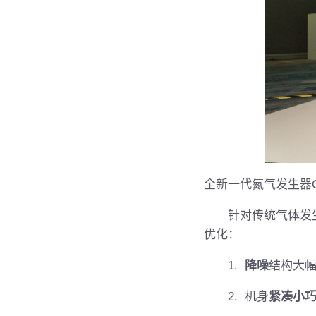
全新一代氮气发生器Gen
针对传统气体发生器用户
优化：
1.
降噪
结构大
2. 机身
紧凑小