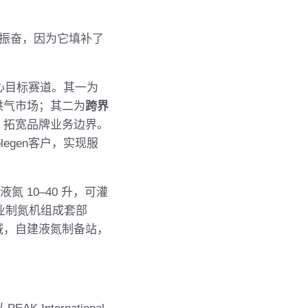
倍感振奋，因为它填补了
心目标赛道。其一为
供气市场；其二为
跨界
，拓宽品牌业务边界。
egen客户，实现服
氮 10–40 升，可灌
业制氮机组成套部
域，自建液氮制备站，