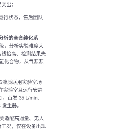
果突出；
运行状态，售后团队
量分析的全套纯化系
量级，分析实验难度大
基线抬高、检测结果失
碳氢化合物，从气源源
-MS液质联用实验室场
在实验室且运行安静
首发 35 L/min、
S 发生器。
完美适配高通量、无人
行工况，仅在设备出现