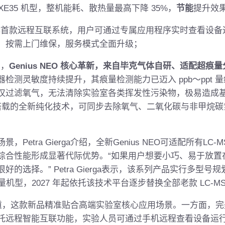
s XE35 机型，整机能耗、散热量最高下降 35%，
节能
提升效
首款远程互联系统，用户可通过专属应用程序实时查看设备
、按需上门维保，服务模式全面升级；
品，
Genius NEO 核心革新，来自毕克气体自研、适配超痕
检测灵敏度持续提升，其痕量检测能力已迈入 ppb～ppt 
仅过滤氧气，无法清除实验室各类挥发性污染物，极易造成
NEO搭载的全新纯化技术，可同步去除氧气、二氧化碳与非甲烷
etra Gierga介绍，全新Genius NEO可适配所有LC
综合性能形成显著代际优势。“如果用户想要小巧、易于放置
选择。” Petra Gierga表示，该系列产品实行多型号规划，
氮气流量机型，2027 年起依托该技术平台逐步替换全部老款 LC-M
ga说道，这款新品精准贴合高端实验室核心应用场景。一方面，
托远程智能互联功能，实验人员可通过手机远程查看设备运