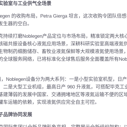
实验室与工业供气全场景
gen 的收购布局，Petra Gierga 坦言，这次收购令团队
发生器的空白。
续打磨Noblegen产品定位与市场布局，精准锁定两大核
核磁共振设备核心液氮应用场景，深耕科研实验室高端液氮
生物制药细胞储存、畜牧业液氮保鲜等大规模液氮使用场景
全球服务网络，已将标准化全球售后服务全面覆盖所有Nobl
a说道，Noblegen设备分为两大系列：一是小型实验室机型，日产液
；二是大型工业机组，最高日产 960 升液氮，可搭配毕克工
基建薄弱的发展中国家、交通拥堵地区等液氮运输不便的区
罐车运输的依赖，实现液氮供应完全自主可控。
子品牌协同发展